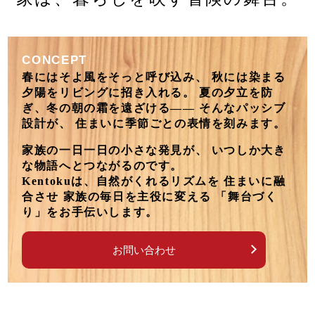
CONCEPT
春にはそよ風をそっと呼び込み、
秋には染まる
夕陽をリビングに招き入れる。
夏の夕立を防
ぎ、冬の朝の霜を遠ざける――
そんなパッシブ
設計が、
住まいに季節ごとの表情を刻みます。
家族の一日一日の小さな発見が、
いつしか大き
な物語へとつながるのです。
Kentokuは、自然がくれるリズムを
住まいに融
合させ
家族の毎日を主役に変える
「舞台づく
り」をお手伝いします。
お問い合わせ