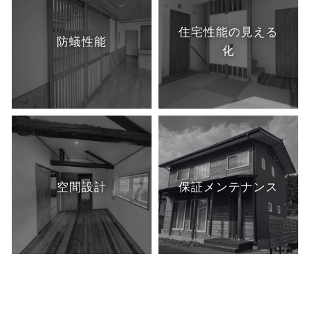
住宅性能の
見える
防蟻性能
化
空間設計
保証
メンテナンス