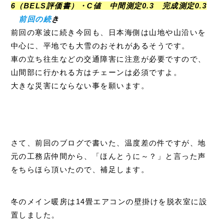
6（BELS評価書）
・C値 中間測定0.3 完成測定0.3
前回の続
き
前回の寒波に続き今回も、日本海側は山地や山沿いを
中心に、平地でも大雪のおそれがあるそうです。
車の立ち往生などの交通障害に注意が必要ですので、
山間部に行かれる方はチェーンは必須ですよ。
大きな災害にならない事を願います。
さて、前回のブログで書いた、温度差の件ですが、地
元の工務店仲間から、「ほんとうに～？」と言った声
をちらほら頂いたので、補足します。
冬のメイン暖房は14畳エアコンの壁掛けを脱衣室に設
置しました。