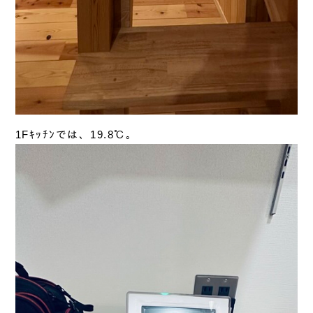
1Fｷｯﾁﾝでは、19.8℃。