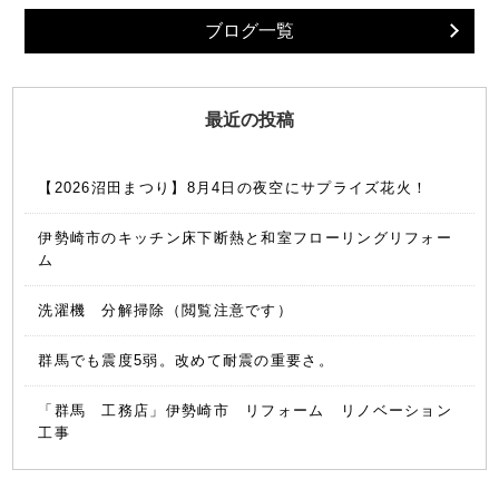
日記
ブログ一覧
一覧へ
最近の投稿
【2026沼田まつり】8月4日の夜空にサプライズ花火！
伊勢崎市のキッチン床下断熱と和室フローリングリフォー
ム
洗濯機 分解掃除（閲覧注意です）
群馬でも震度5弱。改めて耐震の重要さ。
「群馬 工務店」伊勢崎市 リフォーム リノベーション
工事