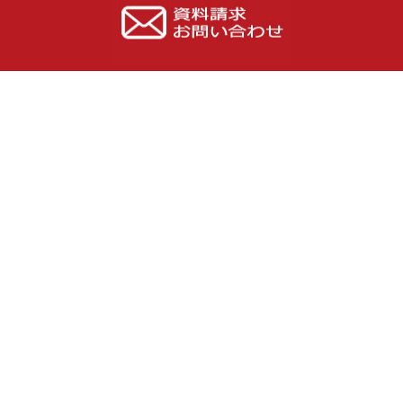
群馬でも震度5弱。改めて耐震の重要さ。
「群馬 工務店」伊勢崎市 リフォーム リノベーション
工事
カテゴリー
現場施工（50）
日記（154）
性能（9）
リフォーム（7）
シロアリ（8）
性能向上リノベ（16）