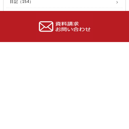
日記（154）
性能（9）
リフォーム（7）
シロアリ（8）
性能向上リノベ（16）
社員募集（6）
内覧会（19）
ｴｺｸﾘｰﾝｿｲﾙ（2）
気密測定（11）
メモ（17）
オリジナル（8）